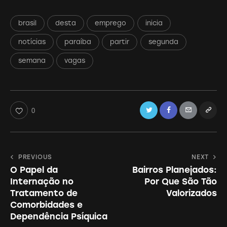
brasil
desta
emprego
inicia
notícias
paraíba
partir
segunda
semana
vagas
Twitter
Facebook
Email
Copy
0
URL
to
Navegação
PREVIOUS
NEXT
clipboa
O Papel da
Bairros Planejados:
de
Internação no
Por Que São Tão
Post
Tratamento de
Valorizados
Comorbidades e
Dependência Psíquica