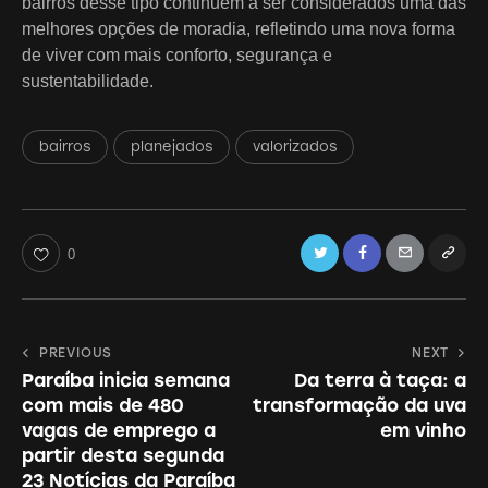
bairros desse tipo continuem a ser considerados uma das
melhores opções de moradia, refletindo uma nova forma
de viver com mais conforto, segurança e
sustentabilidade.
bairros
planejados
valorizados
Twitter
Facebook
Email
Copy
0
URL
to
Navegação
PREVIOUS
NEXT
clipboa
Paraíba inicia semana
Da terra à taça: a
de
com mais de 480
transformação da uva
Post
vagas de emprego a
em vinho
partir desta segunda
23 Notícias da Paraíba