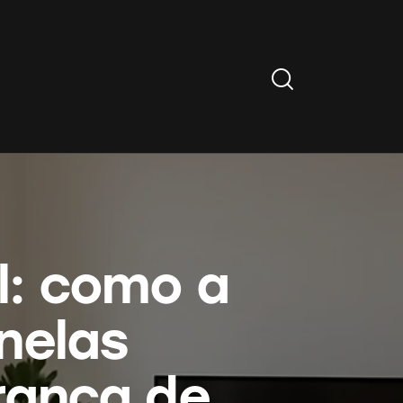
Search
el: como a
nelas
rança de