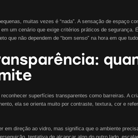
s pequenas, muitas vezes é “nada”. A sensação de espaço co
 em um cenário que exige critérios práticos de segurança. 
rojeto que não dependem de “bom senso” na hora em que tud
ransparência: quan
imite
 reconhecer superfícies transparentes como barreiras. A cri
ento, ela se orienta muito por contraste, textura, cor e refer
rer em direção ao vidro, mas significa que o ambiente precis
 perseguição, tentativa de alcançar algo do outro lado, esc