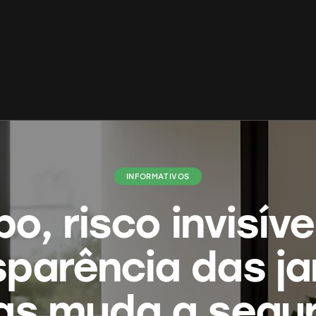
INFORMATIVOS
po, risco invisív
sparência das ja
s muda a segu