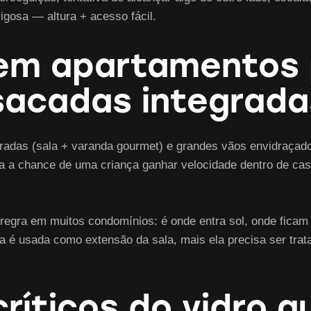
gosa — altura + acesso fácil.
em apartamentos p
 sacadas integrad
gradas (sala + varanda gourmet) e grandes vãos envidraçad
ta a chance de uma criança ganhar velocidade dentro de casa
 regra em muitos condomínios: é onde entra sol, onde ficam
da é usada como extensão da sala, mais ela precisa ser tr
ríticos do vidro q