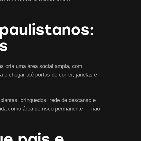
aulistanos:
as
os cria uma área social ampla, com
 e chegar até portas de correr, janelas e
 plantas, brinquedos, rede de descanso e
atada como área de risco permanente — não
ue pais e