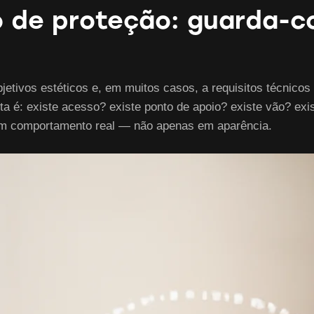
o de proteção: guarda-c
tivos estéticos e, em muitos casos, a requisitos técnicos d
ta é: existe acesso? existe ponto de apoio? existe vão? exi
 em comportamento real — não apenas em aparência.