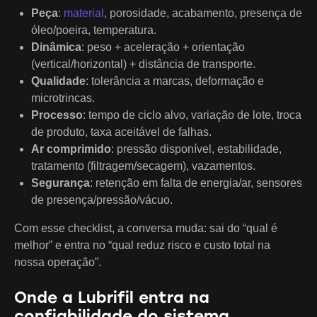
Peça
:
material
, porosidade, acabamento, presença de
óleo/poeira, temperatura.
Dinâmica
: peso + aceleração + orientação
(vertical/horizontal) + distância de transporte.
Qualidade
: tolerância a marcas, deformação e
microtrincas.
Processo
: tempo de ciclo alvo, variação de lote, troca
de produto, taxa aceitável de falhas.
Ar comprimido
: pressão disponível, estabilidade,
tratamento (filtragem/secagem), vazamentos.
Segurança
: retenção em falta de energia/ar, sensores
de presença/pressão/vácuo.
Com esse checklist, a conversa muda: sai do “qual é
melhor” e entra no “qual reduz risco e custo total na
nossa operação”.
Onde a Lubrifil entra na
confiabilidade do sistema