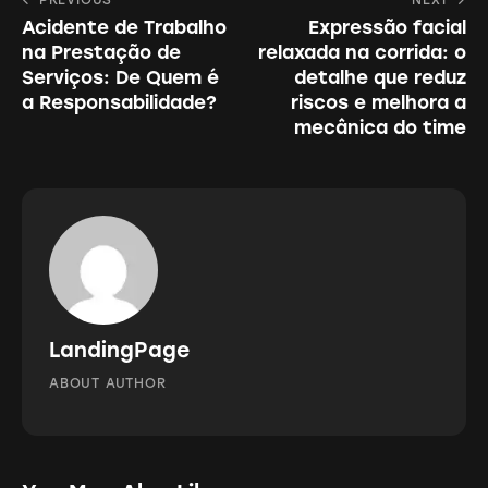
Navegação
clipboa
Acidente de Trabalho
Expressão facial
de
na Prestação de
relaxada na corrida: o
Post
Serviços: De Quem é
detalhe que reduz
a Responsabilidade?
riscos e melhora a
mecânica do time
LandingPage
ABOUT AUTHOR