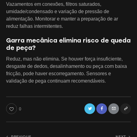
Vazamentos em conexões, filtros saturados,
umidade/condensado e variação de pressão de
alimentação. Monitorar e manter a preparação de ar
reduz falhas intermitentes.
Garra mecânica elimina risco de queda
de peça?
Reduz, mas não elimina. Se houver força insuficiente,
desgaste de dedos, desalinhamento ou peça com baixa
fricção, pode haver escorregamento. Sensores e
validação de pega continuam recomendáveis.
Twitter
Facebook
Email
Copy
0
URL
to
PREVIOUS
NEXT