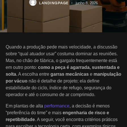
LANDINGPAGE
junho 8, 2026
Quando a produção pede mais velocidade, a discussão
sobre “qual atuador usar” costuma dominar as reuniões.
Mas, no chão de fábrica, o gargalo frequentemente está
em outro ponto:
como a peça é agarrada, sustentada e
solta
. A escolha entre
garras mecânicas
e
manipulação
por vácuo
não é detalhe de projeto; ela define
estabilidade do ciclo, índice de refugo, segurança do
operador e até o consumo de ar comprimido.
Em plantas de alta
performance
, a decisão é menos
“preferência do time” e mais
engenharia de risco e
repetibilidade
. A seguir, você encontra critérios práticos
para escolher a tecnologia certa, com exemplos típicos