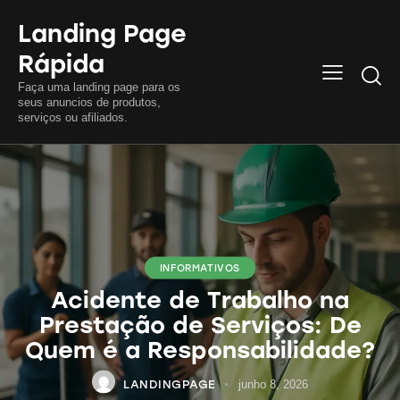
Landing Page
Rápida
Searc
Faça uma landing page para os
seus anuncios de produtos,
serviços ou afiliados.
INFORMATIVOS
Acidente de Trabalho na
Prestação de Serviços: De
Quem é a Responsabilidade?
LANDINGPAGE
junho 8, 2026