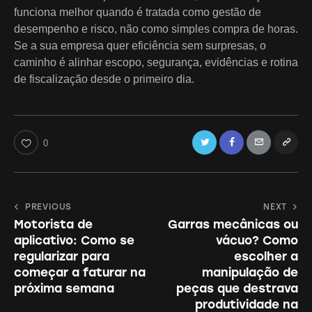
funciona melhor quando é tratada como gestão de
desempenho e risco, não como simples compra de horas.
Se a sua empresa quer eficiência sem surpresas, o
caminho é alinhar escopo, segurança, evidências e rotina
de fiscalização desde o primeiro dia.
Twitter
Facebook
Email
Copy
0
URL
to
Navegação
PREVIOUS
NEXT
clipboa
Motorista de
Garras mecânicas ou
de
aplicativo: Como se
vácuo? Como
Post
regularizar para
escolher a
começar a faturar na
manipulação de
próxima semana
peças que destrava
produtividade na