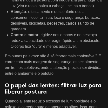
ritmo e muda a postura com frequência para “fugir” da
luz (vira o rosto, baixa a cabeça, inclina o tronco).
Atenção:
ofuscamento e desconforto ocular
consomem foco. Em rua, foco é segurança: buracos,
desníveis, bicicletas, pedestres, carros saindo de
garagem.
Controle motor:
rigidez nos ombros e no pescoço
reduz a capacidade de reagir rápido a um obstáculo.
O corpo fica “duro” e menos adaptável.
Em outras palavras: não é só “correr mais confortável”. É
correr com mais margem de segurança, especialmente
em treinos coletivos, onde a atenção precisa ser dividida
entre o ambiente e o pelotão.
O papel das lentes: filtrar luz para
liberar postura
Quando a lente reduz o excesso de luminosidade e o
reflexo, o corredor para de apertar os olhos. Isso, por si