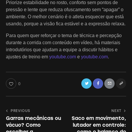
Priorize estabilidade no rosto, conforto sem pontos de
pressão e lente que reduza ofuscamento sem “apagar” o
ambiente. O melhor cenário é o atleta esquecer que está
usando, porque a visão fica estável e a expressão relaxa.
Para quem quer reforçar o tema de técnica e percepção
durante a corrida com conteúdo em vídeo, há materiais
introdutórios que ajudam a equipe a discutir hábitos e
ajustes de treino em
youtube.com
e
youtube.com
.
Twitter
Facebook
Email
Copy
0
URL
to
Navegação
PREVIOUS
NEXT
clipboa
Garras mecânicas ou
Saco em movimento,
de
vácuo? Como
lutador em controle:
Post
escolher a
como o balanço do