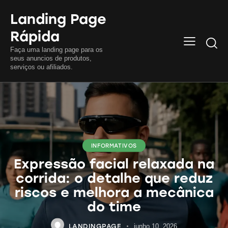
Landing Page
Rápida
Searc
Faça uma landing page para os
seus anuncios de produtos,
serviços ou afiliados.
INFORMATIVOS
Expressão facial relaxada na
corrida: o detalhe que reduz
riscos e melhora a mecânica
do time
LANDINGPAGE
junho 10, 2026