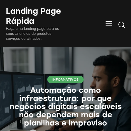
Landing Page
Rápida
Searc
Faça uma landing page para os
seus anuncios de produtos,
serviços ou afiliados.
INFORMATIVOS
Automação como
infraestrutura: por que
negócios digitais escaláveis
não dependem mais de
planilhas e improviso