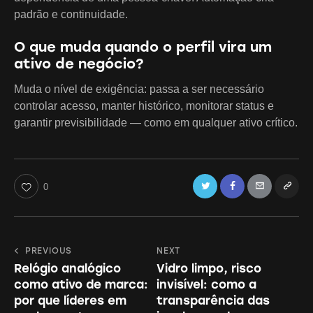
padrão e continuidade.
O que muda quando o perfil vira um
ativo de negócio?
Muda o nível de exigência: passa a ser necessário
controlar acesso, manter histórico, monitorar status e
garantir previsibilidade — como em qualquer ativo crítico.
Twitter
Facebook
Email
Copy
0
URL
to
Navegação
PREVIOUS
NEXT
clipboa
Relógio analógico
Vidro limpo, risco
de
como ativo de marca:
invisível: como a
Post
por que líderes em
transparência das