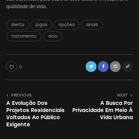
qualidade de vida.
alerta
jogos
opções
sinais
tratamento
vício
Twitter
Facebook
Email
Copy
0
URL
to
Navegação
PREVIOUS
NEXT
clipboa
A Evolução Dos
A Busca Por
de
Projetos Residenciais
Privacidade Em Meio À
Post
Voltados Ao Público
Vida Urbana
Exigente