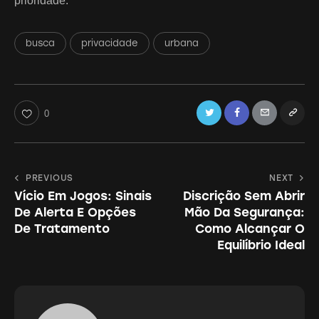
prioridade.
busca
privacidade
urbana
Twitter
Facebook
Email
Copy
0
URL
to
Navegação
PREVIOUS
NEXT
clipboa
Vício Em Jogos: Sinais
Discrição Sem Abrir
de
De Alerta E Opções
Mão Da Segurança:
Post
De Tratamento
Como Alcançar O
Equilíbrio Ideal