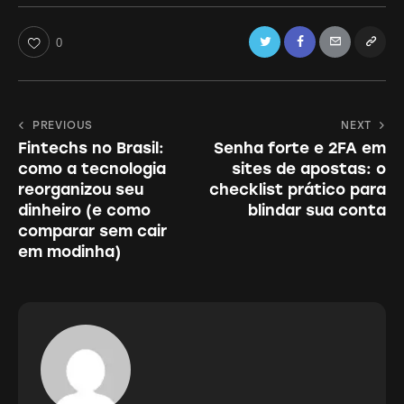
Twitter
Facebook
Email
Copy
0
URL
to
Navegação
PREVIOUS
NEXT
clipboa
Fintechs no Brasil:
Senha forte e 2FA em
de
como a tecnologia
sites de apostas: o
Post
reorganizou seu
checklist prático para
dinheiro (e como
blindar sua conta
comparar sem cair
em modinha)