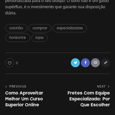
personalizada para o seu biotipo. O sono não é um gasto
supérfluo, é o investimento que garante sua disposição
diária.
colchão
comprar
especializadas
horizonte
lojas
Twitter
Facebook
Email
Copy
0
URL
to
Navegação
PREVIOUS
NEXT
clipboa
Como Aproveitar
Fretes Com Equipe
de
Melhor Um Curso
Especializada: Por
Post
Superior Online
Que Escolher