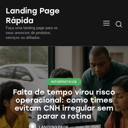
Landing Page
Rápida
Searc
Faça uma landing page para os
seus anuncios de produtos,
serviços ou afiliados.
INFORMATIVOS
Falta de tempo virou risco
operacional: como times
evitam CNH irregular sem
parar a rotina
LANDINGPAGE
maio 30, 2026