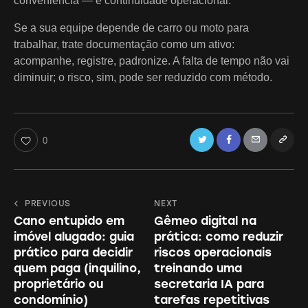
conveniência — é continuidade operacional.
Se a sua equipe depende de carro ou moto para
trabalhar, trate documentação como um ativo:
acompanhe, registre, padronize. A falta de tempo não vai
diminuir; o risco, sim, pode ser reduzido com método.
Twitter
Facebook
Email
Copy
0
URL
to
Navegação
PREVIOUS
NEXT
clipboa
Cano entupido em
Gêmeo digital na
de
imóvel alugado: guia
prática: como reduzir
Post
prático para decidir
riscos operacionais
quem paga (inquilino,
treinando uma
proprietário ou
secretaria IA para
condomínio)
tarefas repetitivas