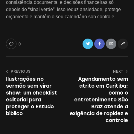
consistência documental e decisões financeiras só
depois do “sinal verde”. Isso reduz ansiedade, protege
orçamento e mantém o seu calendário sob controle.
Twitter
Facebook
Email
Copy
0
URL
to
Navegação
PREVIOUS
NEXT
clipboa
Ilustrações no
Agendamento sem
de
sermão sem virar
atrito em Curitiba:
Post
show: um checklist
como o
editorial para
entretenimento São
proteger o Estudo
Braz atende a
bíblico
exigência de rapidez e
controle