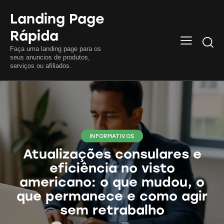
Landing Page
Rápida
Searc
Faça uma landing page para os
seus anuncios de produtos,
serviços ou afiliados.
INFORMATIVOS
Atualizações consulares e
eficiência no visto
americano: o que mudou, o
que permanece e como agir
sem retrabalho