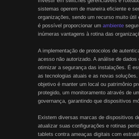
Investir em switches gerenciáveis e rotead
sistemas operem de maneira eficiente e se
organizações, sendo um recurso muito útil 
é possível proporcionar um
ambiente
seguro
inúmeras vantagens à rotina das organizaç
A implementação de protocolos de autentica
acesso não autorizado. A análise de dados 
otimizar a segurança das instalações. É esse
as tecnologias atuais e as novas soluçõe
objetivo é manter um local ou patrimônio p
protegido, um monitoramento através de uma
governança, garantindo que dispositivos m
Existem diversas marcas de dispositivos d
atualizar suas configurações e rotinas pe
tablets contra ameaças digitais com estrat