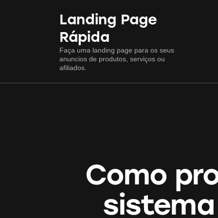
Landing Page
Rápida
Faça uma landing page para os seus
anuncios de produtos, serviços ou
afiliados.
Como pro
sistema