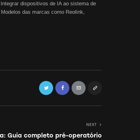
ntegrar dispositivos de IA ao sistema de
 Modelos das marcas ‍como⁣ Reolink,
Twitter
Facebook
Email
Copy
URL
to
NEXT
clipboard
ca: Guia completo pré-operatório