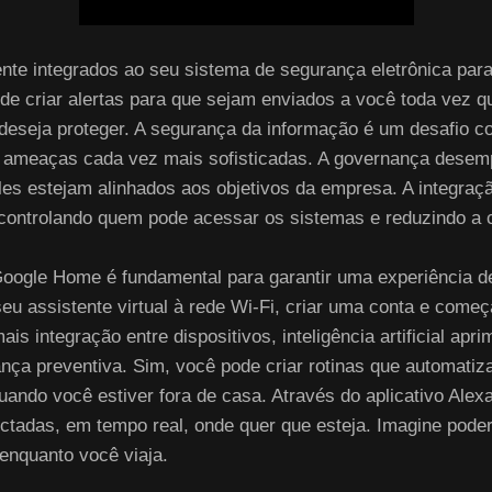
te integrados ao seu sistema de segurança eletrônica par
de criar alertas para que sejam enviados a você toda vez 
e deseja proteger. A segurança da informação é um desafio 
ra ameaças cada vez mais sofisticadas. A governança desem
troles estejam alinhados aos objetivos da empresa. A integ
controlando quem pode acessar os sistemas e reduzindo a c
 Google Home é fundamental para garantir uma experiência d
u assistente virtual à rede Wi-Fi, criar uma conta e come
ais integração entre dispositivos, inteligência artificial a
ança preventiva. Sim, você pode criar rotinas que automat
uando você estiver fora de casa. Através do aplicativo Ale
tadas, em tempo real, onde quer que esteja. Imagine pode
 enquanto você viaja.