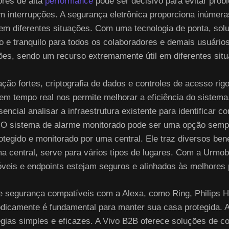
ores de alta
performance
pode ser decisivo para evitar probl
m interrupções. A segurança eletrônica proporciona inúmer
em diferentes situações. Com uma tecnologia de ponta, solu
 e tranquilo para todos os colaboradores e demais usuários
ões, sendo um recurso extremamente útil em diferentes sit
ção fortes, criptografia de dados e controles de acesso rig
em tempo real nos permite melhorar a eficiência do sistem
ncial analisar a infraestrutura existente para identificar c
s. O sistema de alarme monitorado pode ser uma opção sem
rotegido e monitorado por uma central. Ele traz diversos b
 central, serve para vários tipos de lugares. Com a Urmobo
óveis e endpoints estejam seguros e alinhados às melhores 
e segurança compatíveis com a Alexa, como Ring, Philips H
riodicamente é fundamental para manter sua casa protegida
égias simples e eficazes. A Vivo B2B oferece soluções de con