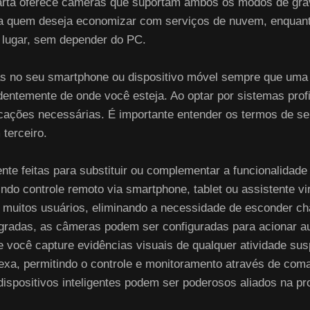
rta oferece câmeras que suportam ambos os modos de grava
a quem deseja economizar com serviços de nuvem, enqua
 lugar, sem depender do PC.
as no seu smartphone ou dispositivo móvel sempre que uma a
entemente de onde você esteja. Ao optar por sistemas profi
icações necessárias. É importante entender os termos de ser
terceiro.
te feitas para substituir ou complementar a funcionalidade 
ndo controle remoto via smartphone, tablet ou assistente vir
 muitos usuários, eliminando a necessidade de esconder cha
egradas, as câmeras podem ser configuradas para acionar 
 você capture evidências visuais de qualquer atividade su
exa, permitindo o controle e monitoramento através de coma
ispositivos inteligentes podem ser poderosos aliados na pro