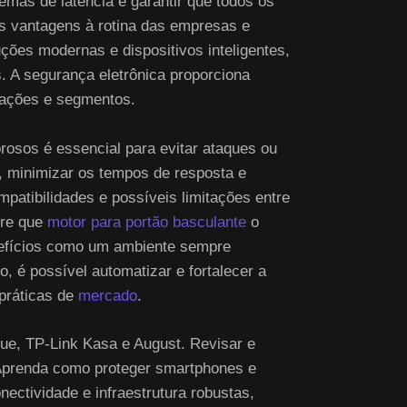
emas de latência e garantir que todos os
as vantagens à rotina das empresas e
ções modernas e dispositivos inteligentes,
. A segurança eletrônica proporciona
uações e segmentos.
orosos é essencial para evitar ataques ou
a, minimizar os tempos de resposta e
ompatibilidades e possíveis limitações entre
pre que
motor para portão basculante
o
enefícios como um ambiente sempre
, é possível automatizar e fortalecer a
práticas de
mercado
.
ue, TP-Link Kasa e August. Revisar e
. Aprenda como proteger smartphones e
ectividade e infraestrutura robustas,