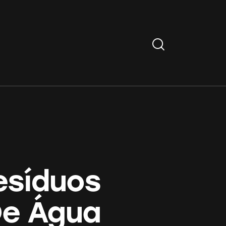
Search
esíduos
De Água