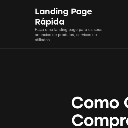
Landing Page
Rápida
Faça uma landing page para os seus
anuncios de produtos, serviços ou
afiliados.
Como O
Compro