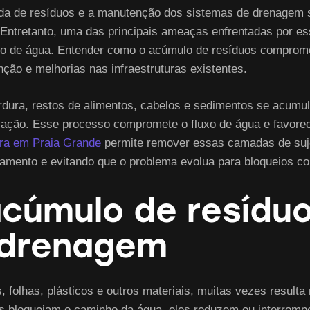
ada de resíduos e a manutenção dos sistemas de drenagem 
 Entretanto, uma das principais ameaças enfrentadas por e
xo de água. Entender como o acúmulo de resíduos comprome
ão e melhorias nas infraestruturas existentes.
dura, restos de alimentos, cabelos e sedimentos se acumu
lação. Esse processo compromete o fluxo de água e favore
ra em Praia Grande
permite remover essas camadas de suje
namento e evitando que o problema evolua para bloqueios c
cúmulo de resídu
 drenagem
 folhas, plásticos e outros materiais, muitas vezes resulta
s bloqueiam o caminho da água, eles reduzem ou interromp