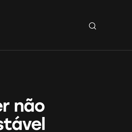
Search
er não
stável