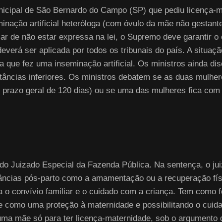
nicipal de São Bernardo do Campo (SP) que pediu licença-
minação artificial heteróloga (com óvulo da mãe não gestante
sar de não estar expressa na lei, o Supremo deve garantir o
verá ser aplicada por todos os tribunais do país. A situaçã
que fez uma inseminação artificial. Os ministros ainda di
âncias inferiores. Os ministros debatem se as duas mulhere
 prazo geral de 120 dias) ou se uma das mulheres fica com 
do Juizado Especial da Fazenda Pública. Na sentença, o juiz
tâncias pós-parto como a amamentação ou a recuperação f
ta o convívio familiar e o cuidado com a criança. Tem como f
 como uma proteção à maternidade e possibilitando o cuidado
ma mãe só para ter licença-maternidade, sob o argumento d