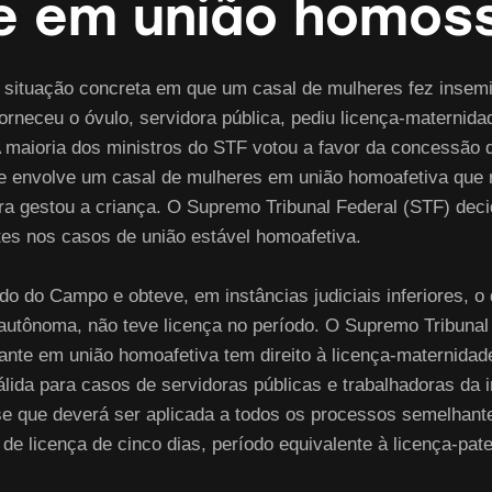
e em união homos
ituação concreta em que um casal de mulheres fez insemin
forneceu o óvulo, servidora pública, pediu licença-maternid
 A maioria dos ministros do STF votou a favor da concessão
 envolve um casal de mulheres em união homoafetiva que re
ra gestou a criança. O Supremo Tribunal Federal (STF) decid
es nos casos de união estável homoafetiva.
o do Campo e obteve, em instâncias judiciais inferiores, o d
autônoma, não teve licença no período. O Supremo Tribunal 
tante em união homoafetiva tem direito à licença-maternidad
válida para casos de servidoras públicas e trabalhadoras da
se que deverá ser aplicada a todos os processos semelhante
 de licença de cinco dias, período equivalente à licença-pa