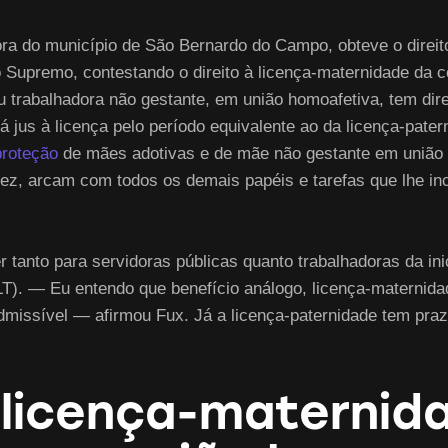
ra do município de São Bernardo do Campo, obteve o direito
 ao Supremo, contestando o direito à licença-maternidade d
 trabalhadora não gestante, em união homoafetiva, tem dir
rá jus à licença pelo período equivalente ao da licença-pater
proteção
de mães adotivas e de mãe não gestante em união 
idez, arcam com todos os demais papéis e tarefas que lhe i
 tanto para servidoras públicas quanto trabalhadoras da inic
T). — Eu entendo que benefício análogo, licença-maternidad
admissível — afirmou Fux. Já a licença-paternidade tem pra
licença-maternid