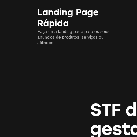
Landing Page
Rápida
Faça uma landing page para os seus
anuncios de produtos, serviços ou
afiliados.
STF d
gesta