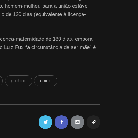
o, homem-mulher, para a união estável
o de 120 dias (equivalente à licença-
licença-maternidade de 180 dias, embora
ro Luiz Fux “a circunstância de ser mãe” é
política
união
Twitter
Facebook
Email
Copy
URL