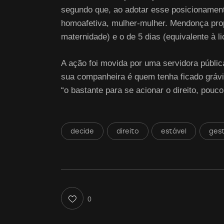
segundo que, ao adotar esse posicionament
homoafetiva, mulher-mulher. Mendonça propô
maternidade) e o de 5 dias (equivalente à l
A ação foi movida por uma servidora públi
sua companheira é quem tenha ficado grávida
“o bastante para se acionar o direito, pouc
decide
direito
estável
ges
0