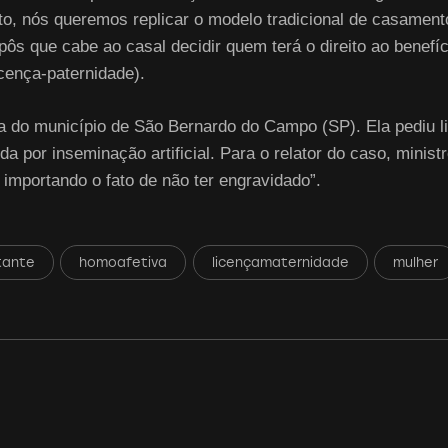
o, nós queremos replicar o modelo tradicional de casament
s que cabe ao casal decidir quem terá o direito ao benefíci
icença-paternidade).
ca do município de São Bernardo do Campo (SP). Ela pediu 
 por inseminação artificial. Para o relator do caso, minist
o importando o fato de não ter engravidado”.
tante
homoafetiva
licençamaternidade
mulher