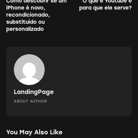
Como descobrir se um
O que é Youtube e
de
iPhone é novo,
para que ele serve?
Post
recondicionado,
substituído ou
personalizado
LandingPage
ABOUT AUTHOR
You May Also Like