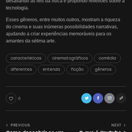
desafiando as leis da física e propondo reflexões sobre a
tecnologia.
Esses gêneros, entre muitos outros, mostram a riqueza
do cinema e suas inúmeras possibilidades narrativas,
ajudando a criar experiências memoráveis para os
amantes da sétima arte.
características
cinematográficos
comédia
diferentes
entenda
ficção
gêneros
Twitter
Facebook
Email
Copy
0
URL
to
Navegação
PREVIOUS
NEXT
clipboa