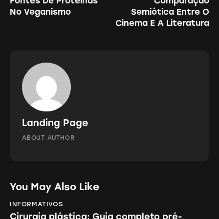
Fontes De Proteínas
Comparação
de
No Veganismo
Semiótica Entre O
Post
Cinema E A Literatura
Landing Page
ABOUT AUTHOR
You May Also Like
INFORMATIVOS
Cirurgia plástica: Guia completo pré-