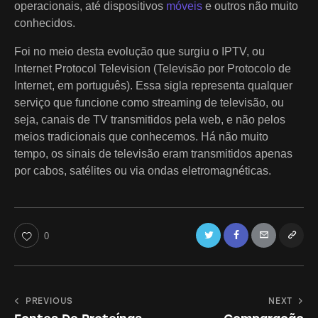
operacionais, até dispositivos
móveis
e outros não muito
conhecidos.
Foi no meio desta evolução que surgiu o IPTV, ou
Internet Protocol Television (Televisão por Protocolo de
Internet, em português). Essa sigla representa qualquer
serviço que funcione como streaming de televisão, ou
seja, canais de TV transmitidos pela web, e não pelos
meios tradicionais que conhecemos. Há não muito
tempo, os sinais de televisão eram transmitidos apenas
por cabos, satélites ou via ondas eletromagnéticas.
Twitter
Facebook
Email
Copy
0
URL
to
Navegação
PREVIOUS
NEXT
clipboa