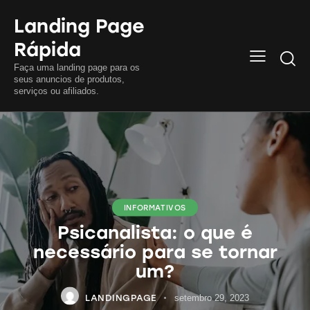
Landing Page
Rápida
Searc
Faça uma landing page para os
seus anuncios de produtos,
serviços ou afiliados.
INFORMATIVOS
Psicanalista: o que é
necessário para se tornar
um?
LANDINGPAGE
setembro 29, 2023