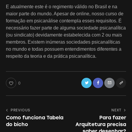
E atualmente este é o regimento válido no Brasil e na
maior parte do mundo. Apesar de online, nosso curso de
formação em psicanálise contempla esses requisitos. É
necessário fazer parte de alguma sociedade psicanalítica
(ou sindicato) devidamente estabelecida com 2 ou mais
membros. Existem inúmeras sociedades psicanalíticas
no mundo e todas possuem entendimentos diferentes a
respeito da teoria e da prática psicanalítica.
Twitter
Facebook
Email
Copy
0
URL
to
Navegação
PREVIOUS
NEXT
clipboa
Como funciona Tabela
Para fazer
de
do bicho
Arquitetura precisa
Post
saber desenhar?