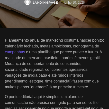
LANDINGPAGE
junho 30, 2026
Planejamento anual de marketing costuma nascer bonito:
calendário fechado, metas ambiciosas, cronograma de
campanhas
e uma planilha que parece prever o futuro. A
realidade do mercado brasileiro, porém, é menos gentil.
Mudança de comportamento do consumidor,
sazonalidade regional, concorrentes agressivos,
variações de mídia paga e até ruídos internos
(atendimento, estoque, time comercial) fazem com que
muitos planos “quebrem” já no primeiro trimestre.
O ponto editorial aqui é simples: um plano de
comunicação não precisa ser rígido para ser sério. Ele
precisa ser
coerente
no que importa e
adaptável
no que