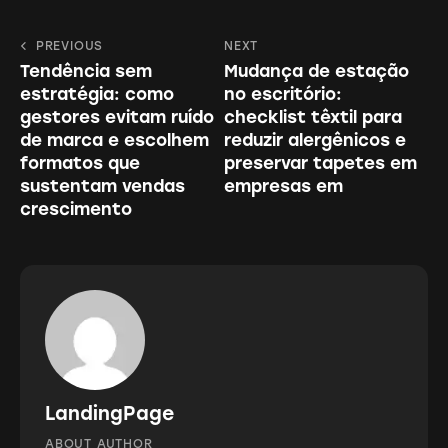
to
Navegação
PREVIOUS
NEXT
clipboa
Tendência sem
Mudança de estação
de
estratégia: como
no escritório:
Post
gestores evitam ruído
checklist têxtil para
de marca e escolhem
reduzir alergênicos e
formatos que
preservar tapetes em
sustentam vendas
empresas em
crescimento
LandingPage
ABOUT AUTHOR