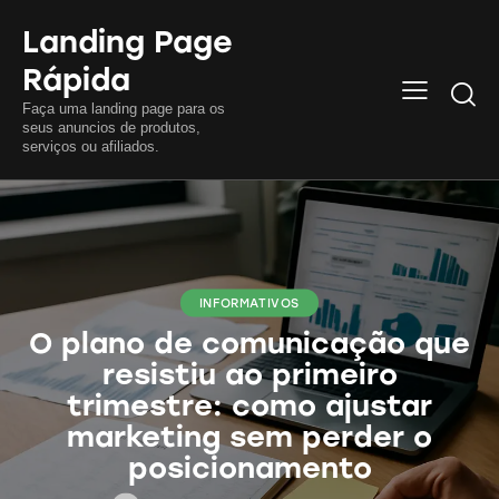
Landing Page
Rápida
Searc
Faça uma landing page para os
seus anuncios de produtos,
serviços ou afiliados.
INFORMATIVOS
O plano de comunicação que
resistiu ao primeiro
trimestre: como ajustar
marketing sem perder o
posicionamento