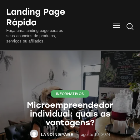
Landing Page
Rápida
Searc
Faça uma landing page para os
seus anuncios de produtos,
serviços ou afiliados.
INFORMATIVOS
Microempreendedor
individual: quais as
vantagens?
LANDINGPAGE
agosto 10, 2024