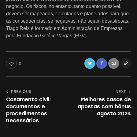
negócio. Os riscos, no entanto, tanto quanto possível,
devem ser mapeados, calculados e planejados para que
as consequências, se negativas, não sejam desastrosas.
Tiago Reis é formado em Administração de Empresas
pela Fundação Getúlio Vargas (FGV).
Twitter
Facebook
Email
Copy
0
URL
to
Navegação
PREVIOUS
NEXT
clipboa
Casamento civil:
Melhores casas de
de
documentos e
apostas com bônus
Post
procedimentos
agosto 2024
necessários