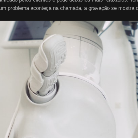
lgum problema aconteça na chamada, a gravação se mostra c