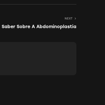
URL
to
NEXT
clipboard
 Saber Sobre A Abdominoplastia