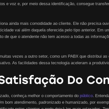
tos e voz e, por meio dessa identificação, consegue transf
na ainda mais comodidade ao cliente. Ele não precisa ouv
icidade vai além daquela oferecida pelo tipo anterior. Em um
fato de que o atendente não tem acesso a todas as informa
o muitas vezes a outro setor, como um PABX que distribui a
tivo. As facilidades dessa tecnologia aceleram a produtiv
Satisfação Do Co
izado, conheça melhor o comportamento do
público
. Entend
Um bom atendimento, padronizado e humanizado, por exemplo, 
tificado pelos clientes e pode deixá-los mais relaxados. To