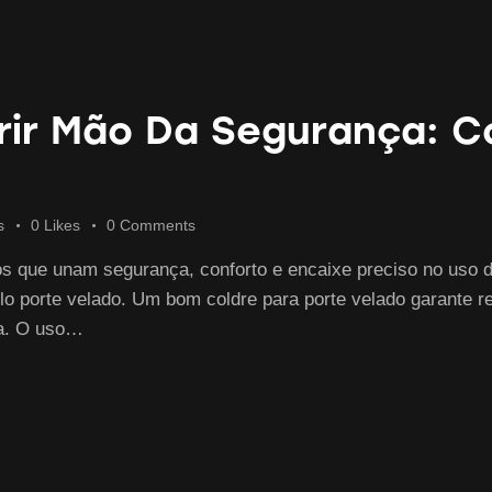
rir Mão Da Segurança: 
s
0
Likes
0
Comments
s que unam segurança, conforto e encaixe preciso no uso diá
o porte velado. Um bom coldre para porte velado garante re
pa. O uso…