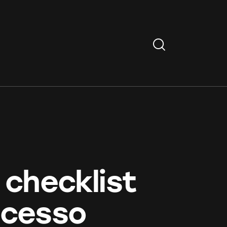
Search
 checklist
ucesso