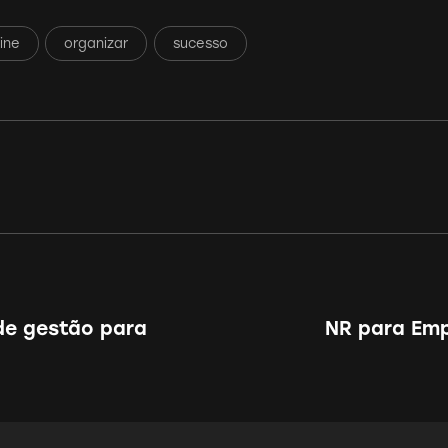
ine
organizar
sucesso
de gestão para
NR para Emp