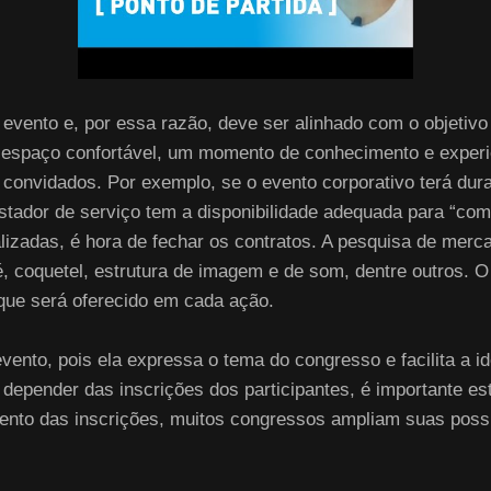
evento e, por essa razão, deve ser alinhado com o objetivo 
 espaço confortável, um momento de conhecimento e experi
 convidados. Por exemplo, se o evento corporativo terá du
restador de serviço tem a disponibilidade adequada para “c
izadas, é hora de fechar os contratos. A pesquisa de mercad
é, coquetel, estrutura de imagem e de som, dentre outros. O
 que será oferecido em cada ação.
evento, pois ela expressa o tema do congresso e facilita a i
i depender das inscrições dos participantes, é importante 
mento das inscrições, muitos congressos ampliam suas possi