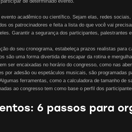
o participar de determinado evento.
evento acadêmico ou científico. Sejam elas, redes sociais,
dos os patrocinadores e feita a lista do que você vai preci
eles. Garantir a segurança dos participantes, palestrantes 
ação do seu cronograma, estabeleça prazos realistas para c
os são uma forma divertida de escapar da rotina e mergulh
em ser encaixadas no horário do congresso, como nas abe
res por adesão ou espetáculos musicais, são programadas pa
s. Algumas ferramentas, como a calculadora de tamanho de s
nadas ao congresso tem como base o perfil dos participant
ventos: 6 passos para or