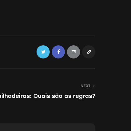
Twitter
Facebook
Email
Copy
URL
to
NEXT
clipboard
ilhadeiras: Quais são as regras?