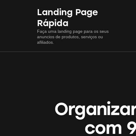
Landing Page
Rápida
Faça uma landing page para os seus
anuncios de produtos, serviços ou
afiliados.
Organizar
com 9