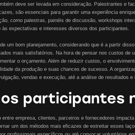
mbém deve ser levada em consideração. Palestrantes e fac
icazes, são essenciais para garantir uma experiência enriq
ação, como palestras, painéis de discussão, workshops inte
 às expectativas e interesses diversos dos participantes.
 de um bom planejamento, considerando que é a partir diss
tados mais satisfatórios. Na hora de pensar nos custos de u
aumentar o orçamento. Além de reduzir custos, o envolvimen
bilidade da produção e suas chances de sucesso. A organiza
ulgação, vendas e execução, até a análise de resultados e 
dos participantes 
o entre empresa, clientes, parceiros e fornecedores impact
rnar um dos métodos mais eficazes de estreitar esses laço
s por profissionais específicos ou até convocar voluntários