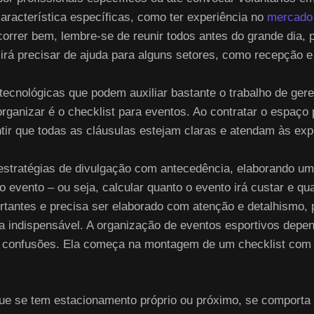
acterística específicas, como ter experiência no
mercado
correr bem, lembre-se de reunir todos antes do grande dia, 
rá precisar de ajuda para alguns setores, como recepção e 
tecnológicas que podem auxiliar bastante o trabalho de ger
 organizar é o checklist para eventos. Ao contratar o espaço
ir que todas as cláusulas estejam claras e atendam às exp
 estratégias de divulgação com antecedência, elaborando u
do evento – ou seja, calcular quanto o evento irá custar e q
antes e precisa ser elaborado com atenção e detalhismo, 
 indispensável. A organização de eventos esportivos depen
 e confusões. Ela começa na montagem de um checklist com 
que se tem estacionamento próprio ou próximo, se comporta o