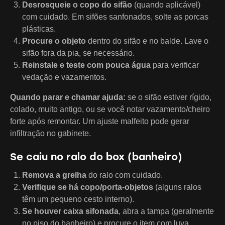
Desrosqueie o copo do sifão
(quando aplicável)
com cuidado. Em sifões sanfonados, solte as porcas
plásticas.
Procure o objeto
dentro do sifão e no balde. Lave o
sifão fora da pia, se necessário.
Reinstale e teste com pouca água
para verificar
vedação e vazamentos.
Quando parar e chamar ajuda:
se o sifão estiver rígido,
colado, muito antigo, ou se você notar vazamento/cheiro
forte após remontar. Um ajuste malfeito pode gerar
infiltração no gabinete.
Se caiu no ralo do box (banheiro)
Remova a grelha
do ralo com cuidado.
Verifique se há copo/porta-objetos
(alguns ralos
têm um pequeno cesto interno).
Se houver caixa sifonada
, abra a tampa (geralmente
no piso do banheiro) e procure o item com luva.