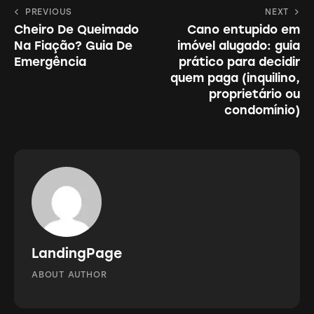
Navegação
PREVIOUS
NEXT
clipboa
Cheiro De Queimado
Cano entupido em
de
Na Fiação? Guia De
imóvel alugado: guia
Post
Emergência
prático para decidir
quem paga (inquilino,
proprietário ou
condomínio)
LandingPage
ABOUT AUTHOR