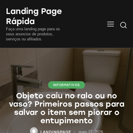
Landing Page
Rápida
Searc
Faça uma landing page para os
seus anuncios de produtos,
serviços ou afiliados.
INFORMATIVOS
Objeto caiu no ralo ou no
vaso? Primeiros passos para
salvar o item sem piorar o
entupimento
LANDINGPAGE
maio 27, 2026