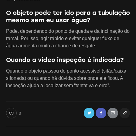
O objeto pode ter ido para a tubulação
mesmo sem eu usar água?
Pode, dependendo do ponto de queda e da inclinação do
ramal. Por isso, agir rápido e evitar qualquer fluxo de
água aumenta muito a chance de resgate.
Quando a vídeo inspeção é indicada?
Quando o objeto passou do ponto acessível (sifão/caixa
sifonada) ou quando há dúvida sobre onde ele ficou. A
inspeção ajuda a localizar sem “tentativa e erro”.
Twitter
Facebook
Email
Copy
0
URL
to